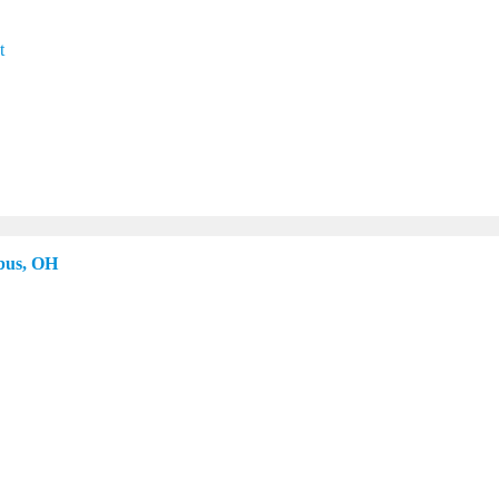
t
bus, OH