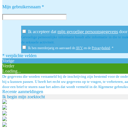
Mijn gebruikersnaam
*
Ik accepteer dat
mijn gevoelige persoonsgegevens
door 
Gevoelige persoonlijke informatie houdt alle informatie in die te mak
de seksuele activiteit.
Ik ben meerderjarig en aanvaard de
AVV
en de
Privacybeleid
.
*
* verplichte velden
Vorige
Verder
Loading...
De gegevens die worden verzameld bij de inschrijving zijn bestemd voor de onde
bij u kunnen passen. U heeft het recht uw gegevens op te vragen, te verbeteren, a
door een brief te sturen naar het adres dat wordt vermeld in de Algemene gebrui
Recente aanmeldingen
Ik begin mijn zoektocht