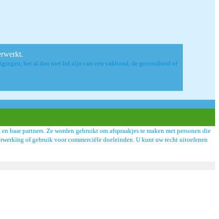
rwerkt.
tuigingen, het al dan niet lid zijn van een vakbond, de gezondheid of
en haar partners. Ze worden gebruikt om afspraakjes te maken met personen die
n verwerking of gebruik voor commerciële doeleinden. U kunt uw recht uitoefenen