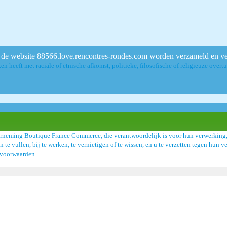
de website 88566.love.rencontres-rondes.com worden verzameld en ve
en heeft met raciale of etnische afkomst, politieke, filosofische of religieuze over
rneming Boutique France Commerce, die verantwoordelijk is voor hun verwerking, 
an te vullen, bij te werken, te vernietigen of te wissen, en u te verzetten tegen hu
ksvoorwaarden.